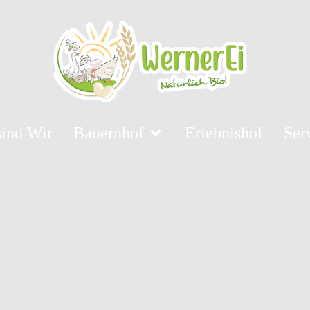
sind Wir
Bauernhof
Erlebnishof
Ser